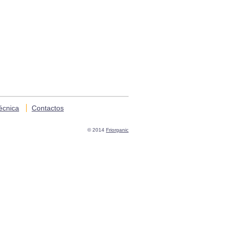
écnica
Contactos
© 2014
Friorganic